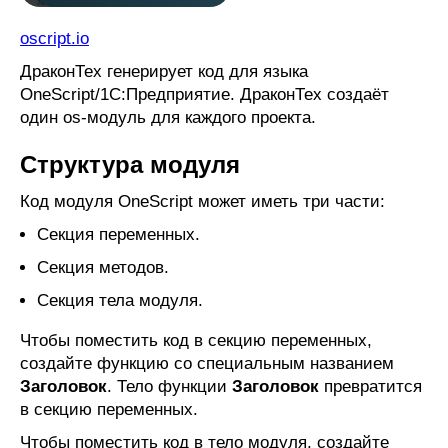
ДРАКОН-КуМир
oscript.io
ООП на JavaScript и Lua
ДраконТех генерирует код для языка
Конечные автоматы
OneScript/1С:Предприятие. ДраконТех создаёт
один os-модуль для каждого проекта.
Исходный код
Скачать
Структура модуля
Код модуля OneScript может иметь три части:
Секция переменных.
Секция методов.
Секция тела модуля.
Чтобы поместить код в секцию переменных,
создайте функцию со специальным названием
Заголовок
. Тело функции
Заголовок
превратится
в секцию переменных.
Чтобы поместить код в тело модуля, создайте